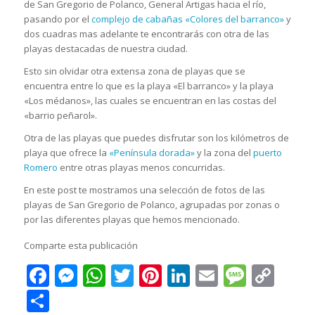
de San Gregorio de Polanco, General Artigas hacia el río,
pasando por el
complejo de cabañas «Colores del barranco»
y
dos cuadras mas adelante te encontrarás con otra de las
playas destacadas de nuestra ciudad.
Esto sin olvidar otra extensa zona de playas que se
encuentra entre lo que es la playa «El barranco» y la playa
«Los médanos», las cuales se encuentran en las costas del
«barrio peñarol».
Otra de las playas que puedes disfrutar son los kilómetros de
playa que ofrece la
«Península dorada»
y la zona del
puerto
Romero
entre otras playas menos concurridas.
En este post te mostramos una selección de fotos de las
playas de San Gregorio de Polanco, agrupadas por zonas o
por las diferentes playas que hemos mencionado.
Comparte esta publicación
Facebook
Messenger
WhatsApp
Twitter
Pinterest
LinkedIn
Email
Messa
Cop
Lin
Compartir