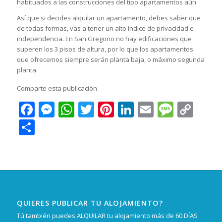
habituados a las construcciones del tipo apartamentos aún.
Así que si decides alquilar un apartamento, debes saber que
de todas formas, vas a tener un alto índice de privacidad e
independencia. En San Gregorio no hay edificaciones que
superen los 3 pisos de altura, por lo que los apartamentos
que ofrecemos siempre serán planta baja, o máximo segunda
planta.
Comparte esta publicación
Facebook
Messenger
WhatsApp
Twitter
Pinterest
LinkedIn
Email
Messa
Cop
Lin
Compartir
QUIERES PUBLICAR TU ALOJAMIENTO?
Tú también puedes ALQUILAR tu alojamiento más de 60 DÍAS