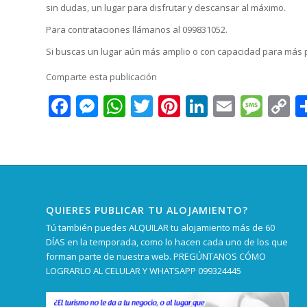
sin dudas, un lugar para disfrutar y descansar al máximo.
Para contrataciones llámanos al 099831052.
Si buscas un lugar aún más amplio o con capacidad para más 
Comparte esta publicación
Facebook
Messenger
WhatsApp
Twitter
Pinterest
LinkedIn
Email
Mes
C
L
QUIERES PUBLICAR TU ALOJAMIENTO?
Tú también puedes ALQUILAR tu alojamiento más de 60
DÍAS en la temporada, como lo hacen cada uno de los que
forman parte de nuestra web. PREGÚNTANOS CÓMO
LOGRARLO AL CELULAR Y WHATSAPP 099324445