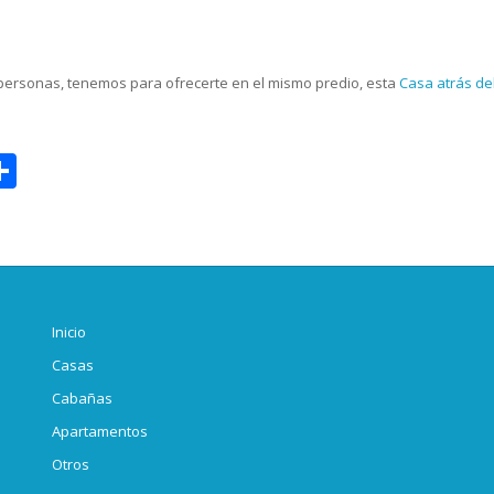
personas, tenemos para ofrecerte en el mismo predio, esta
Casa atrás del
sage
opy
Compartir
ink
Inicio
Casas
Cabañas
Apartamentos
Otros