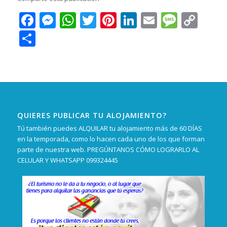
Facebook
Messenger
WhatsApp
Twitter
Pinterest
LinkedIn
Email
Messa
Cop
Lin
Compartir
QUIERES PUBLICAR TU ALOJAMIENTO?
Tú también puedes ALQUILAR tu alojamiento más de 60 DÍAS
en la temporada, como lo hacen cada uno de los que forman
parte de nuestra web. PREGÚNTANOS CÓMO LOGRARLO AL
CELULAR Y WHATSAPP 099324445