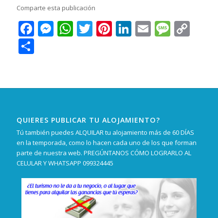
Comparte esta publicación
Facebook
Messenger
WhatsApp
Twitter
Pinterest
LinkedIn
Email
Messa
Cop
Lin
Compartir
QUIERES PUBLICAR TU ALOJAMIENTO?
Tú también puedes ALQUILAR tu alojamiento más de 60 DÍAS
en la temporada, como lo hacen cada uno de los que forman
parte de nuestra web. PREGÚNTANOS CÓMO LOGRARLO AL
CELULAR Y WHATSAPP 099324445