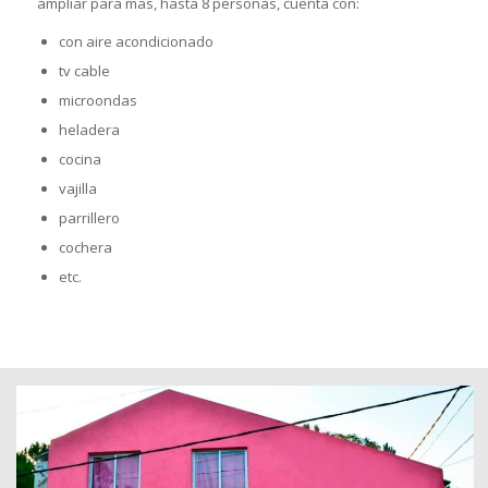
ampliar para más, hasta 8 personas, cuenta con:
con aire acondicionado
tv cable
microondas
heladera
cocina
vajilla
parrillero
cochera
etc.