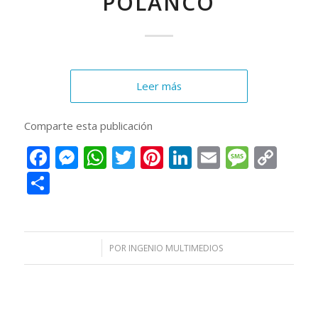
POLANCO
Leer más
Comparte esta publicación
Facebook
Messenger
WhatsApp
Twitter
Pinterest
LinkedIn
Email
Messa
Cop
Lin
Compartir
/
POR
INGENIO MULTIMEDIOS