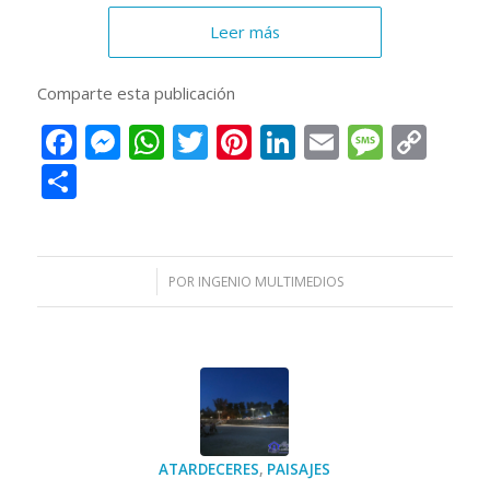
Leer más
Comparte esta publicación
Facebook
Messenger
WhatsApp
Twitter
Pinterest
LinkedIn
Email
Messa
Cop
Lin
Compartir
/
POR
INGENIO MULTIMEDIOS
ATARDECERES
,
PAISAJES