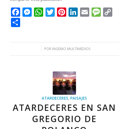
Facebook
Messenger
WhatsApp
Twitter
Pinterest
LinkedIn
Email
Messa
Cop
Lin
Compartir
/
POR
INGENIO MULTIMEDIOS
ATARDECERES
,
PAISAJES
ATARDECERES EN SAN
GREGORIO DE