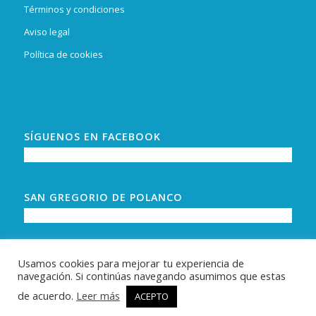
Términos y condiciones
Aviso legal
Política de cookies
SÍGUENOS EN FACEBOOK
SAN GREGORIO DE POLANCO
Usamos cookies para mejorar tu experiencia de
navegación. Si continúas navegando asumimos que estas
de acuerdo.
Leer más
ACEPTO
© Copyright -
www.alquilarensangregorio.com - La guía de casas,
cabañas, hoteles y todos los alojamientos para alquilar en San