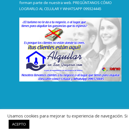
forman parte de nuestra web. PREGÚNTANOS CÓMO
LOGRARLO AL CELULAR Y WHATSAPP 099324445
Usamos cookies para mejorar tu experiencia de navegación. S
ACEPTO
© Copyright -
www.alquilarensangregorio.com - La guía de casas, cabaña