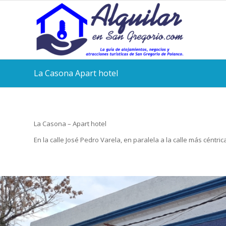
La Casona Apart hotel
La Casona – Apart hotel
En la calle José Pedro Varela, en paralela a la calle más cént