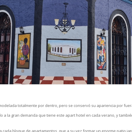
emodelada totalmente por dentro, pero se conservó su apariencia por fuera
do a la gran demanda que tiene este apart hotel en cada verano, y tambi
a cada bloque de apartamentos, que a su vez formar un enorme patio jardí