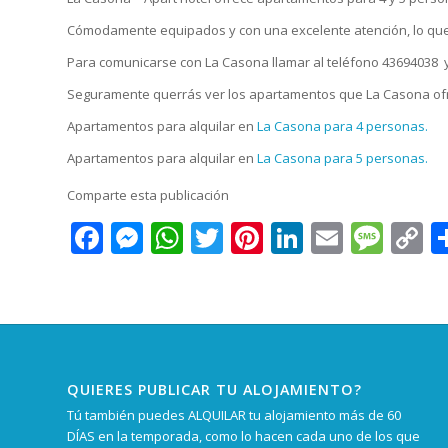
Cómodamente equipados y con una excelente atención, lo que m
Para comunicarse con La Casona llamar al teléfono 43694038 y 
Seguramente querrás ver los apartamentos que La Casona ofre
Apartamentos para alquilar en
La Casona para 4 personas.
Apartamentos para alquilar en
La Casona para 5 personas.
Comparte esta publicación
Facebook
Messenger
WhatsApp
Twitter
Pinterest
LinkedIn
Email
Mes
C
L
QUIERES PUBLICAR TU ALOJAMIENTO?
Tú también puedes ALQUILAR tu alojamiento más de 60
DÍAS en la temporada, como lo hacen cada uno de los que