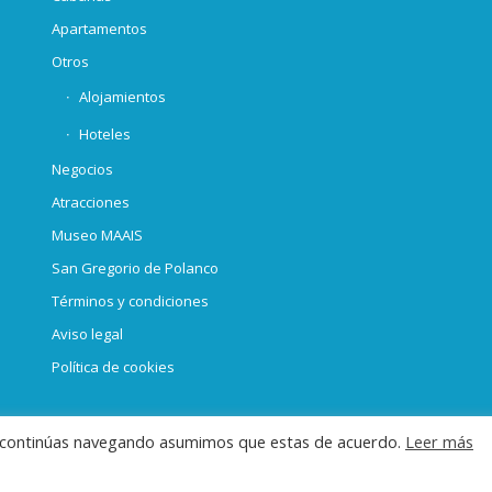
Apartamentos
Otros
Alojamientos
Hoteles
Negocios
Atracciones
Museo MAAIS
San Gregorio de Polanco
Términos y condiciones
Aviso legal
Política de cookies
i continúas navegando asumimos que estas de acuerdo.
Leer más
s, hoteles y todos los alojamientos para alquilar en San Gregorio de Polanco.
-
Enf