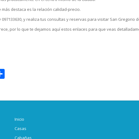
ás destaca es la relación calidad-precio.
097133630, y realiza tus consultas y reservas para visitar San Gregorio d
ce, por lo que te dejamos aquí estos enlaces para que veas detalladam
sage
opy
Compartir
ink
Inicio
Casas
Cabañas