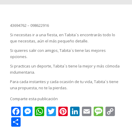
43694762 – 098622916
Si necesitas ir a una fiesta, en Tabita´s encontrarás todo lo
que necesitas, aún el más pequeño detalle.
Si quieres salir con amigos, Tabita´s tiene las mejores
opciones.
Si practicas un deporte, Tabita´s tiene la mejor y más cómoda
indumentaria.
Para cada instantes y cada ocasión de tu vida, Tabita´s tiene
una propuesta, no te la pierdas.
Comparte esta publicación
Facebook
Messenger
WhatsApp
Twitter
Pinterest
LinkedIn
Email
Messa
Cop
Lin
Compartir